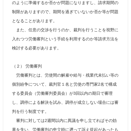
のように準備するか否かが問題になりますし、請求期間の
制限がありますので、期間を過ぎていないか否か等が問題
となることがあります。
また、任意の交渉を行うのか、裁判を行うことを視野に
入れつつ労働審判という手続を利用するのか等請求方法を
検討する必要があります。
（２） 労働審判
労働審判とは、労使間の解雇や給与・残業代未払い等の
個別紛争について、裁判官１名と労使の専門家2名で構成
する委員会（労働審判委員会）が3回以内の期日で審理
し、調停による解決を試み、調停が成立しない場合には審
判を行う制度です。
審判に対しては2週間以内に異議を申し立てればその効
果を失い、労働審判の申立時に遡って訴え提起があったも